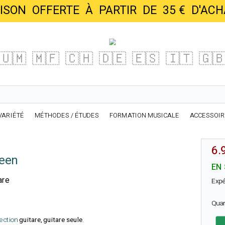
AISON OFFERTE À PARTIR DE 35 € D'
🇺🇲
🇲🇫
🇨🇭
🇩🇪
🇪🇸
🇮🇹
🇬
VARIÉTÉ
MÉTHODES / ÉTUDES
FORMATION MUSICALE
ACCESSOI
6.
teen
EN
are
Expé
Qua
lection
guitare, guitare seule
.