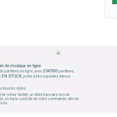
sin de musique en ligne
234'000
e partitions en ligne, avec
partitions,
EN STOCK
e
, prêts à être expédiés dans le
 tous les styles.
 de retour facilité, un débit bancaire lors de
e, un triple contrôle de votre commande, afin de
vices.