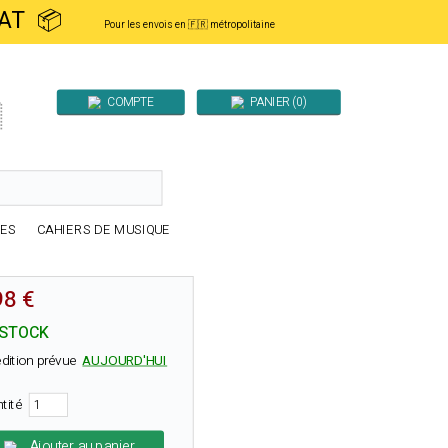
ACHAT 📦
Pour les envois en 🇫🇷 métropolitaine
COMPTE
PANIER (0)

RES
CAHIERS DE MUSIQUE
98 €
 STOCK
dition prévue
AUJOURD'HUI
ntité
Ajouter au panier