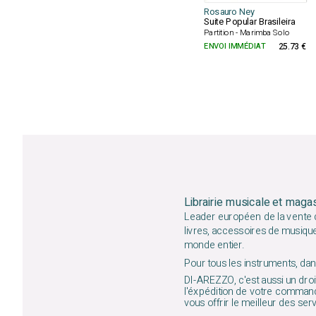
Rosauro Ney
Suite Popular Brasileira
Partition - Marimba Solo
ENVOI IMMÉDIAT
25.73 €
Librairie musicale et maga
Leader européen de la vente d
livres, accessoires de musiqu
monde entier.
Pour tous les instruments, dans
DI-AREZZO, c'est aussi un droit
l'éxpédition de votre command
vous offrir le meilleur des ser