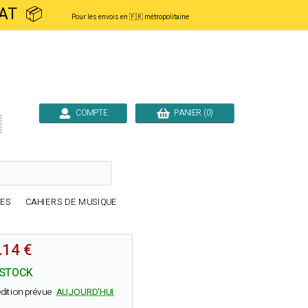
ACHAT 📦
Pour les envois en 🇫🇷 métropolitaine
COMPTE
PANIER (0)

RES
CAHIERS DE MUSIQUE
.14 €
 STOCK
dition prévue
AUJOURD'HUI