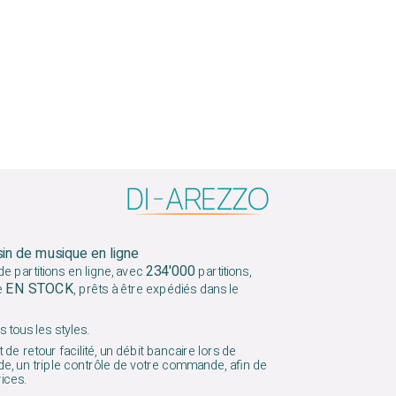
sin de musique en ligne
234'000
e partitions en ligne, avec
partitions,
EN STOCK
e
, prêts à être expédiés dans le
 tous les styles.
 de retour facilité, un débit bancaire lors de
e, un triple contrôle de votre commande, afin de
vices.