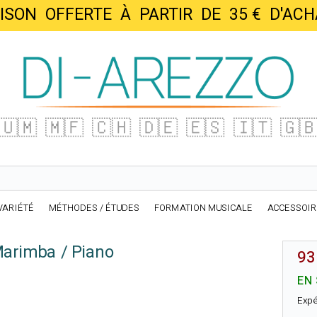
AISON OFFERTE À PARTIR DE 35 € D'
🇺🇲
🇲🇫
🇨🇭
🇩🇪
🇪🇸
🇮🇹
🇬
VARIÉTÉ
MÉTHODES / ÉTUDES
FORMATION MUSICALE
ACCESSOI
Marimba / Piano
93
EN
Expé