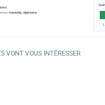
Quan
tions
lection
marimba, répertoire
.
L
ES VONT VOUS INTÉRESSER