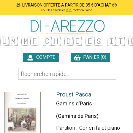
🎁 LIVRAISON OFFERTE À PARTIR DE 35 € D'ACHAT 📦
Pour les envois en 🇫🇷 métropolitaine
🇺🇲
🇲🇫
🇨🇭
🇩🇪
🇪🇸
🇮🇹

COMPTE
PANIER (0)

Proust Pascal
Gamins d'Paris
(Gamins de Paris)
Partition - Cor en fa et piano