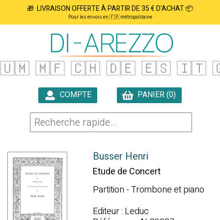
🎁 LIVRAISON OFFERTE À PARTIR DE 35 € D'ACHAT 📦
Pour les envois en 🇫🇷 métropolitaine
🇺🇲
🇲🇫
🇨🇭
🇩🇪
🇪🇸
🇮🇹

COMPTE
PANIER (0)

Busser Henri
Etude de Concert
Partition - Trombone et piano
Editeur : Leduc