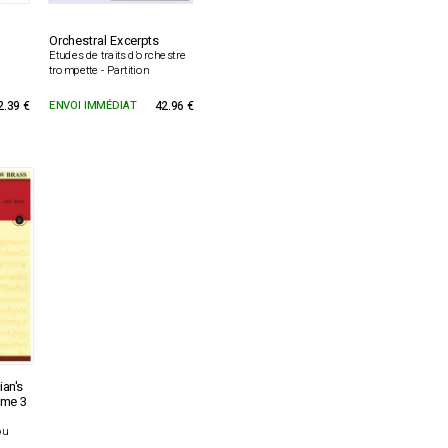
Orchestral Excerpts
Etudes de traits d'orchestre
trompette - Partition
2.39 €
ENVOI IMMÉDIAT
42.96 €
ian's
ume 3
ou