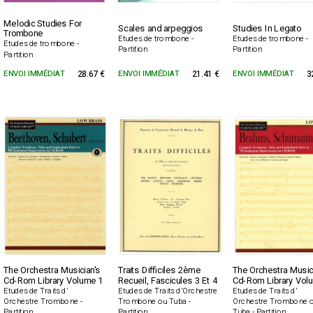
Melodic Studies For
Scales and arpeggios
Studies In Legato
Trombone
Etudes de trombone -
Etudes de trombone -
Etudes de trombone -
Partition
Partition
Partition
ENVOI IMMÉDIAT
28.67 €
ENVOI IMMÉDIAT
21.41 €
ENVOI IMMÉDIAT
3
The Orchestra Musician's
Traits Difficiles 2ème
The Orchestra Music
Cd-Rom Library Volume 1
Recueil, Fascicules 3 Et 4
Cd-Rom Library Vol
Etudes de Traits d'
Etudes de Traits d'Orchestre
Etudes de Traits d'
Orchestre Trombone -
Trombone ou Tuba -
Orchestre Trombone 
Partition
Partition
Tuba - Partition