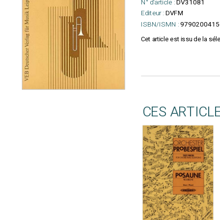
N° d'article :
DV31081
Editeur :
DVFM
ISBN/ISMN :
9790200415
Cet article est issu de la sé
CES ARTICL