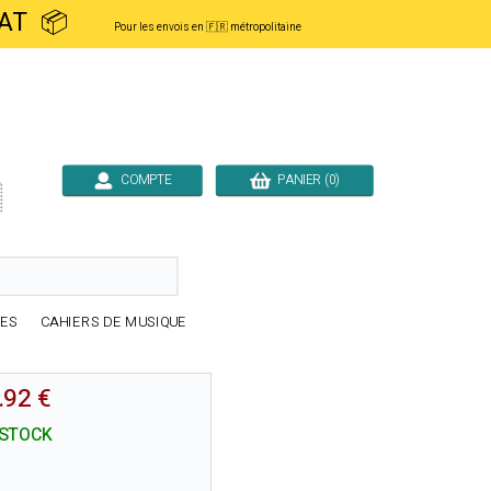
ACHAT 📦
Pour les envois en 🇫🇷 métropolitaine
COMPTE
PANIER (0)

RES
CAHIERS DE MUSIQUE
.92 €
 STOCK