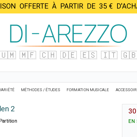
AISON OFFERTE À PARTIR DE 35 € D'
🇺🇲
🇲🇫
🇨🇭
🇩🇪
🇪🇸
🇮🇹
🇬
VARIÉTÉ
MÉTHODES / ÉTUDES
FORMATION MUSICALE
ACCESSOI
en 2
30
artition
EN