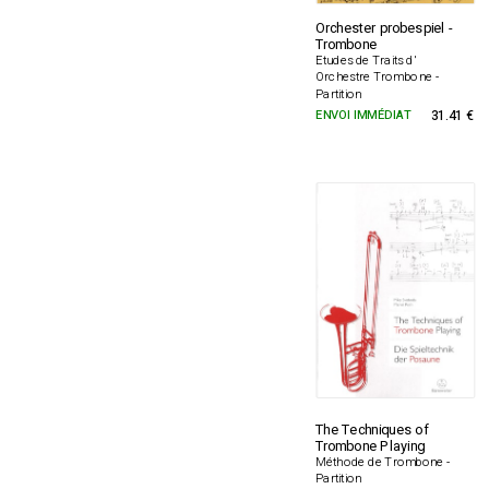
Orchester probespiel -
Trombone
Etudes de Traits d'
Orchestre Trombone -
Partition
ENVOI IMMÉDIAT
31.41 €
The Techniques of
Trombone Playing
Méthode de Trombone -
Partition