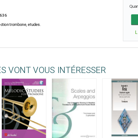
Quan
636
lection trombone, etudes.
L
ES VONT VOUS INTÉRESSER