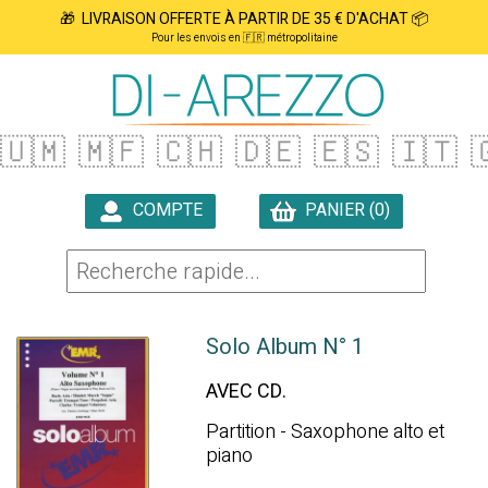
🎁 LIVRAISON OFFERTE À PARTIR DE 35 € D'ACHAT 📦
Pour les envois en 🇫🇷 métropolitaine
🇺🇲
🇲🇫
🇨🇭
🇩🇪
🇪🇸
🇮🇹

COMPTE
PANIER (0)

Solo Album N° 1
AVEC CD.
Partition - Saxophone alto et
piano