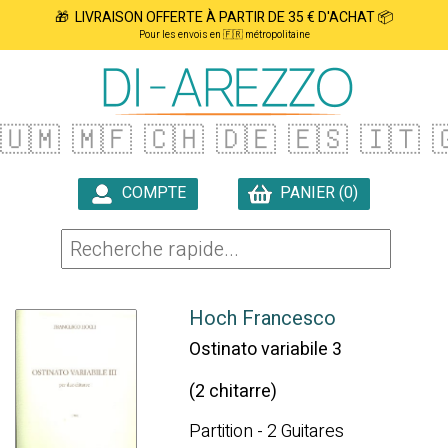
🎁 LIVRAISON OFFERTE À PARTIR DE 35 € D'ACHAT 📦
Pour les envois en 🇫🇷 métropolitaine
🇺🇲
🇲🇫
🇨🇭
🇩🇪
🇪🇸
🇮🇹

COMPTE
PANIER (0)

Hoch Francesco
Ostinato variabile 3
(2 chitarre)
Partition - 2 Guitares