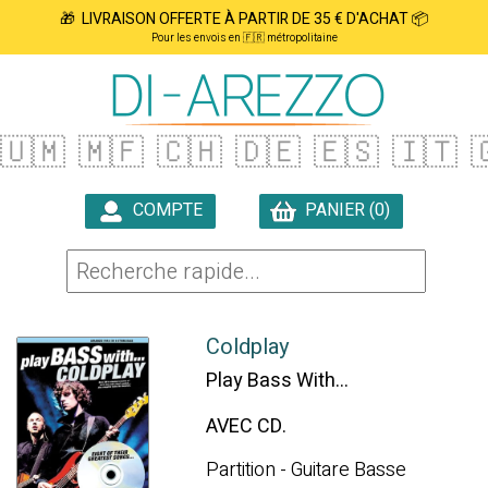
🎁 LIVRAISON OFFERTE À PARTIR DE 35 € D'ACHAT 📦
Pour les envois en 🇫🇷 métropolitaine
🇺🇲
🇲🇫
🇨🇭
🇩🇪
🇪🇸
🇮🇹

COMPTE
PANIER (0)

Coldplay
Play Bass With...
AVEC CD.
Partition - Guitare Basse