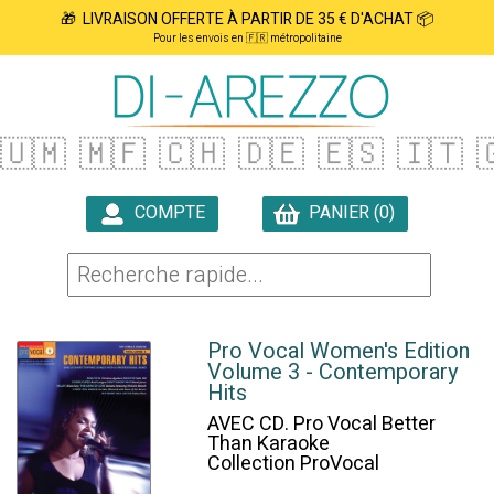
🎁 LIVRAISON OFFERTE À PARTIR DE 35 € D'ACHAT 📦
Pour les envois en 🇫🇷 métropolitaine
🇺🇲
🇲🇫
🇨🇭
🇩🇪
🇪🇸
🇮🇹

COMPTE
PANIER (0)

Pro Vocal Women's Edition
Volume 3 - Contemporary
Hits
AVEC CD. Pro Vocal Better
Than Karaoke
Collection ProVocal