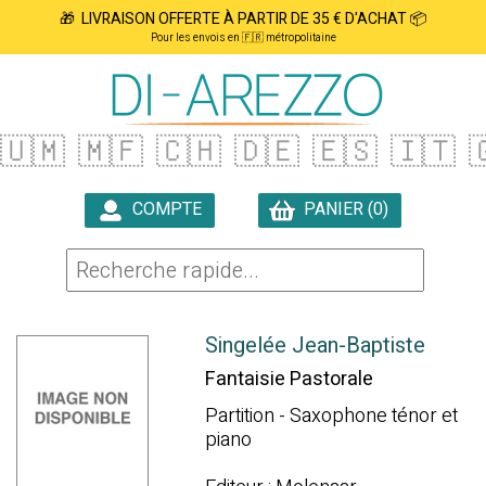
🎁 LIVRAISON OFFERTE À PARTIR DE 35 € D'ACHAT 📦
Pour les envois en 🇫🇷 métropolitaine
🇺🇲
🇲🇫
🇨🇭
🇩🇪
🇪🇸
🇮🇹

COMPTE
PANIER (0)

Singelée Jean-Baptiste
Fantaisie Pastorale
Partition - Saxophone ténor et
piano