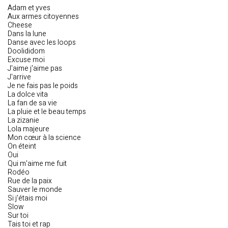
Adam et yves
Aux armes citoyennes
Cheese
Dans la lune
Danse avec les loops
Doolididom
Excuse moi
J'aime j'aime pas
J'arrive
Je ne fais pas le poids
La dolce vita
La fan de sa vie
La pluie et le beau temps
La zizanie
Lola majeure
Mon cœur à la science
On éteint
Oui
Qui m'aime me fuit
Rodéo
Rue de la paix
Sauver le monde
Si j'étais moi
Slow
Sur toi
Tais toi et rap