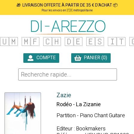
🎁 LIVRAISON OFFERTE À PARTIR DE 35 € D'ACHAT 📦
Pour les envois en 🇫🇷 métropolitaine
🇺🇲
🇲🇫
🇨🇭
🇩🇪
🇪🇸
🇮🇹

COMPTE
PANIER (0)

Zazie
Rodéo - La Zizanie
Partition - Piano Chant Guitare
Editeur : Bookmakers