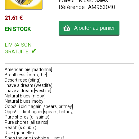
Editeur : Music Sales
Référence : AM963040
21.61 €
Ajouter au panier
EN STOCK
LIVRAISON
✔
GRATUITE
American pie [madonna]
Breathless [corrs, the]
Desert rose (sting)
I have a dream (westlife)
I have a dream [westlife]
Natural blues (moby)
Natural blues [moby]
Oops!...i did it again [spears, britney]
Opps!... i did it again [spears, britney]
Pure shores (all saints)
Pure shores [all saints]
Reach (s club 7)
Rise (gabrielle)
She's the one (robbie williams)