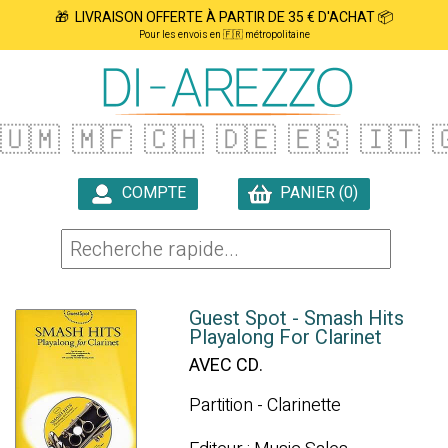
🎁 LIVRAISON OFFERTE À PARTIR DE 35 € D'ACHAT 📦
Pour les envois en 🇫🇷 métropolitaine
🇺🇲
🇲🇫
🇨🇭
🇩🇪
🇪🇸
🇮🇹

COMPTE
PANIER (0)

Guest Spot - Smash Hits
Playalong For Clarinet
AVEC CD.
Partition - Clarinette