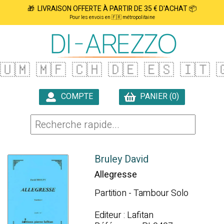
🎁 LIVRAISON OFFERTE À PARTIR DE 35 € D'ACHAT 📦
Pour les envois en 🇫🇷 métropolitaine
🇺🇲
🇲🇫
🇨🇭
🇩🇪
🇪🇸
🇮🇹

COMPTE
PANIER (0)

Bruley David
Allegresse
Partition - Tambour Solo
Editeur : Lafitan