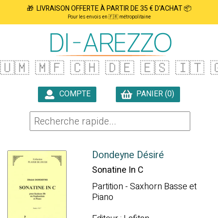
🎁 LIVRAISON OFFERTE À PARTIR DE 35 € D'ACHAT 📦
Pour les envois en 🇫🇷 métropolitaine
🇺🇲
🇲🇫
🇨🇭
🇩🇪
🇪🇸
🇮🇹

COMPTE
PANIER (0)

Dondeyne Désiré
Sonatine In C
Partition - Saxhorn Basse et
Piano