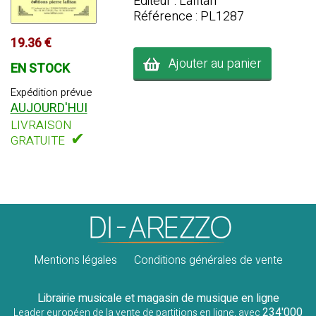
Editeur : Lafitan
Référence : PL1287
19.36 €
Ajouter au panier
EN STOCK
Expédition prévue
AUJOURD'HUI
LIVRAISON
✔
GRATUITE
Mentions légales
Conditions générales de vente
Librairie musicale et magasin de musique en ligne
234'000
Leader européen de la vente de partitions en ligne, avec