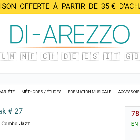
AISON OFFERTE À PARTIR DE 35 € D'
🇺🇲
🇲🇫
🇨🇭
🇩🇪
🇪🇸
🇮🇹
🇬
VARIÉTÉ
MÉTHODES / ÉTUDES
FORMATION MUSICALE
ACCESSOI
k # 27
78
et Combo Jazz
EN