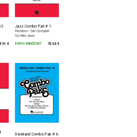
12
Jazz Combo Pak # 1
Partition - Set Complet
Combo Jazz
4.91 €
ENVOI IMMÉDIAT
78.54 €
8
Dixieland Combo Pak # 6