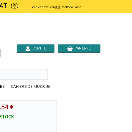
ACHAT 📦
Pour les envois en 🇫🇷 métropolitaine
COMPTE
PANIER (0)

RES
CAHIERS DE MUSIQUE
.54 €
 STOCK