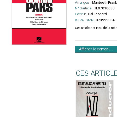
Arrangeur :
Mantooth Frank
N° d'article :
HL07010080
Editeur :
Hal Leonard
ISBN/ISMN :
0739990843
Cet article est issu de la s
Afficher le contenu...
CES ARTICL