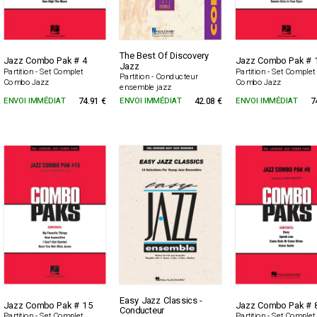
The Best Of Discovery
Jazz Combo Pak # 4
Jazz Combo Pak # 
Jazz
Partition - Set Complet
Partition - Set Complet
Partition - Conducteur
Combo Jazz
Combo Jazz
ensemble jazz
ENVOI IMMÉDIAT
74.91 €
ENVOI IMMÉDIAT
42.08 €
ENVOI IMMÉDIAT
7
Easy Jazz Classics -
Jazz Combo Pak # 15
Jazz Combo Pak # 
Conducteur
Partition - Set Complet
Partition - Set Complet