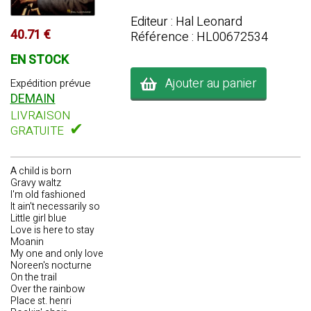
Editeur : Hal Leonard
40.71 €
Référence : HL00672534
EN STOCK
Ajouter au panier
Expédition prévue
DEMAIN
LIVRAISON
✔
GRATUITE
A child is born
Gravy waltz
I'm old fashioned
It ain't necessarily so
Little girl blue
Love is here to stay
Moanin
My one and only love
Noreen's nocturne
On the trail
Over the rainbow
Place st. henri