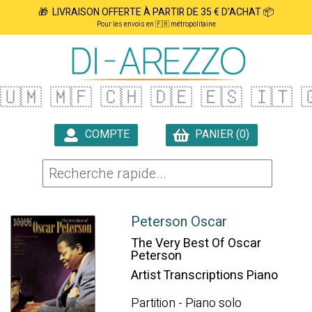
🎁 LIVRAISON OFFERTE À PARTIR DE 35 € D'ACHAT 📦
Pour les envois en 🇫🇷 métropolitaine
🇺🇲
🇲🇫
🇨🇭
🇩🇪
🇪🇸
🇮🇹

COMPTE
PANIER (0)

Peterson Oscar
The Very Best Of Oscar
Peterson
Artist Transcriptions Piano
Partition - Piano solo