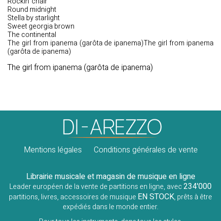
Rockin' chair
Round midnight
Stella by starlight
Sweet georgia brown
The continental
The girl from ipanema (garôta de ipanema)The girl from ipanema
(garôta de ipanema)
The girl from ipanema (garôta de ipanema)
Mentions légales
Conditions générales de vente
Librairie musicale et magasin de musique en ligne
234'000
Leader européen de la vente de partitions en ligne, avec
EN STOCK
partitions, livres, accessoires de musique
, prêts à être
expédiés dans le monde entier.