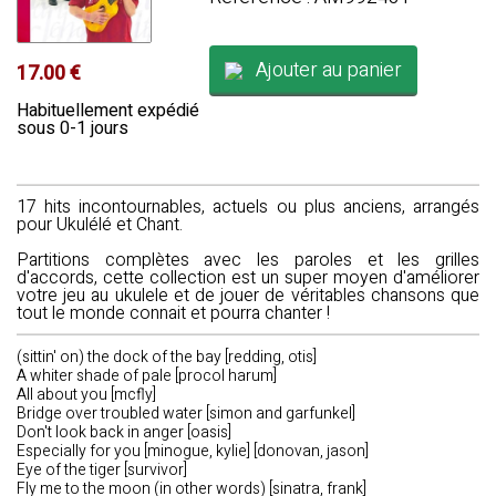
Ajouter au panier
17.00 €
Habituellement expédié
sous 0-1 jours
17 hits incontournables, actuels ou plus anciens, arrangés
pour Ukulélé et Chant.
Partitions complètes avec les paroles et les grilles
d'accords, cette collection est un super moyen d'améliorer
votre jeu au ukulele et de jouer de véritables chansons que
tout le monde connait et pourra chanter !
(sittin' on) the dock of the bay [redding, otis]
A whiter shade of pale [procol harum]
All about you [mcfly]
Bridge over troubled water [simon and garfunkel]
Don't look back in anger [oasis]
Especially for you [minogue, kylie] [donovan, jason]
Eye of the tiger [survivor]
Fly me to the moon (in other words) [sinatra, frank]