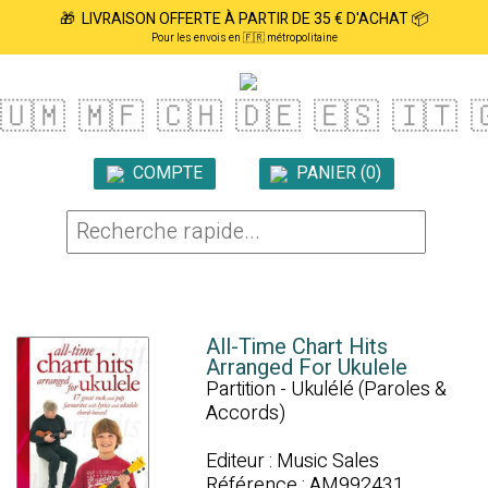
🎁 LIVRAISON OFFERTE À PARTIR DE 35 € D'ACHAT 📦
Pour les envois en 🇫🇷 métropolitaine
🇺🇲
🇲🇫
🇨🇭
🇩🇪
🇪🇸
🇮🇹

COMPTE
PANIER (0)

All-Time Chart Hits
Arranged For Ukulele
Partition - Ukulélé (Paroles &
Accords)
Editeur : Music Sales
Référence : AM992431