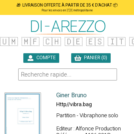
🎁 LIVRAISON OFFERTE À PARTIR DE 35 € D'ACHAT 📦
Pour les envois en 🇫🇷 métropolitaine
🇺🇲
🇲🇫
🇨🇭
🇩🇪
🇪🇸
🇮🇹

COMPTE
PANIER (0)

Giner Bruno
Http//vibra.bag
Partition - Vibraphone solo
Editeur : Alfonce Production