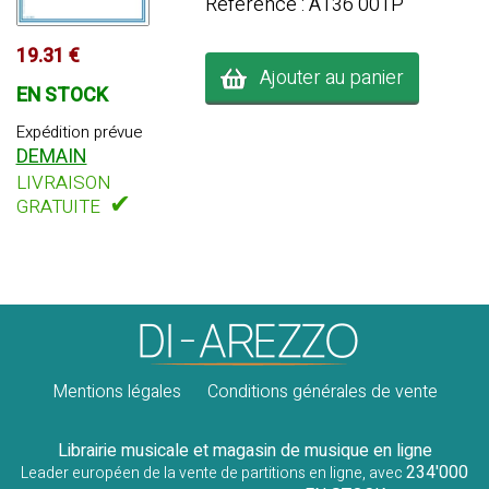
Référence : A136 001P
19.31 €
Ajouter au panier
EN STOCK
Expédition prévue
DEMAIN
LIVRAISON
✔
GRATUITE
Mentions légales
Conditions générales de vente
Librairie musicale et magasin de musique en ligne
234'000
Leader européen de la vente de partitions en ligne, avec