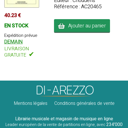
Editeur : Choudens
Référence : AC20465
40.23 €
EN STOCK
Ajouter au panier
Expédition prévue
DEMAIN
LIVRAISON
✔
GRATUITE
Mentions légales
Conditions générales de vente
Librairie musicale et magasin de musique en ligne
234'000
Leader européen de la vente de partitions en ligne, avec