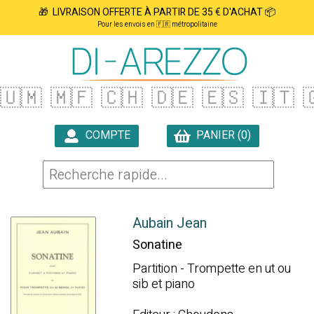
🎁 LIVRAISON OFFERTE À PARTIR DE 35 € D'ACHAT 📦
Pour les envois en 🇫🇷 métropolitaine
🇺🇲
🇲🇫
🇨🇭
🇩🇪
🇪🇸
🇮🇹

COMPTE
PANIER (0)

Aubain Jean
Sonatine
Partition - Trompette en ut ou
sib et piano