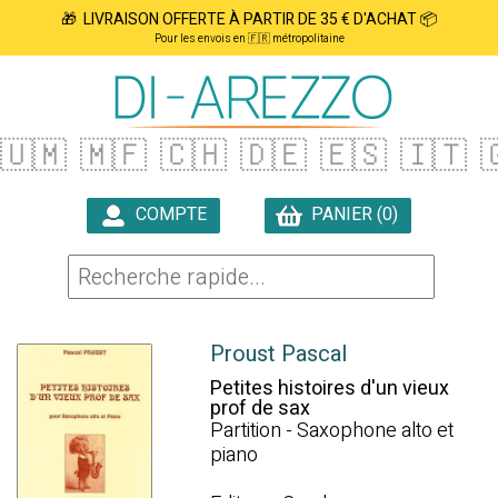
🎁 LIVRAISON OFFERTE À PARTIR DE 35 € D'ACHAT 📦
Pour les envois en 🇫🇷 métropolitaine
🇺🇲
🇲🇫
🇨🇭
🇩🇪
🇪🇸
🇮🇹

COMPTE
PANIER (0)

Proust Pascal
Petites histoires d'un vieux
prof de sax
Partition - Saxophone alto et
piano