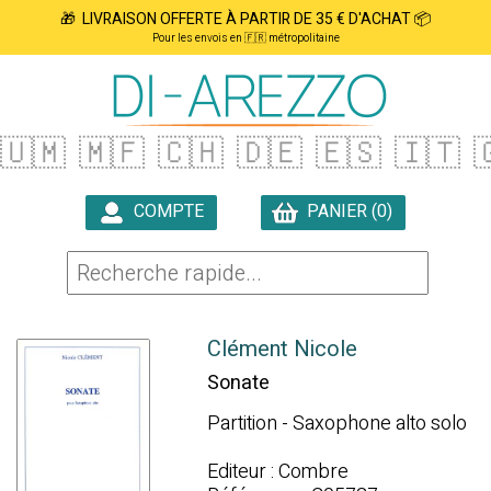
🎁 LIVRAISON OFFERTE À PARTIR DE 35 € D'ACHAT 📦
Pour les envois en 🇫🇷 métropolitaine
🇺🇲
🇲🇫
🇨🇭
🇩🇪
🇪🇸
🇮🇹

COMPTE
PANIER (0)

Clément Nicole
Sonate
Partition - Saxophone alto solo
Editeur : Combre