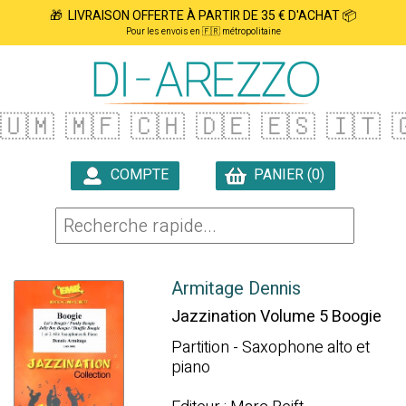
🎁 LIVRAISON OFFERTE À PARTIR DE 35 € D'ACHAT 📦
Pour les envois en 🇫🇷 métropolitaine
🇺🇲
🇲🇫
🇨🇭
🇩🇪
🇪🇸
🇮🇹

COMPTE
PANIER (0)

Armitage Dennis
Jazzination Volume 5 Boogie
Partition - Saxophone alto et
piano