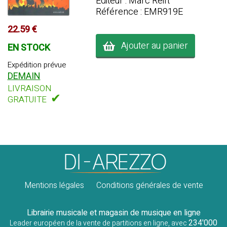
Editeur : Marc Reift
Référence : EMR919E
22.59 €
Ajouter au panier
EN STOCK
Expédition prévue
DEMAIN
LIVRAISON
✔
GRATUITE
Mentions légales
Conditions générales de vente
Librairie musicale et magasin de musique en ligne
234'000
Leader européen de la vente de partitions en ligne, avec