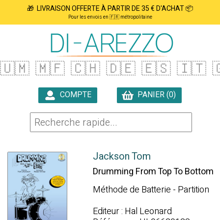
🎁 LIVRAISON OFFERTE À PARTIR DE 35 € D'ACHAT 📦
Pour les envois en 🇫🇷 métropolitaine
🇺🇲
🇲🇫
🇨🇭
🇩🇪
🇪🇸
🇮🇹

COMPTE
PANIER (0)

Jackson Tom
Drumming From Top To Bottom
Méthode de Batterie - Partition
Editeur : Hal Leonard