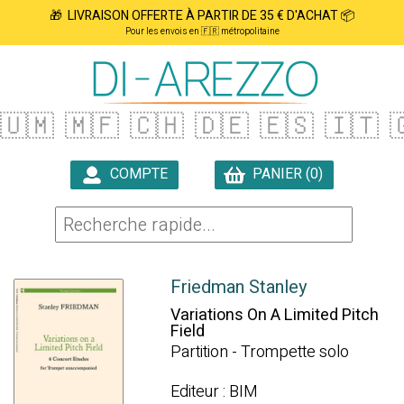
🎁 LIVRAISON OFFERTE À PARTIR DE 35 € D'ACHAT 📦
Pour les envois en 🇫🇷 métropolitaine
🇺🇲
🇲🇫
🇨🇭
🇩🇪
🇪🇸
🇮🇹

COMPTE
PANIER (0)

Friedman Stanley
Variations On A Limited Pitch
Field
Partition - Trompette solo
Editeur : BIM