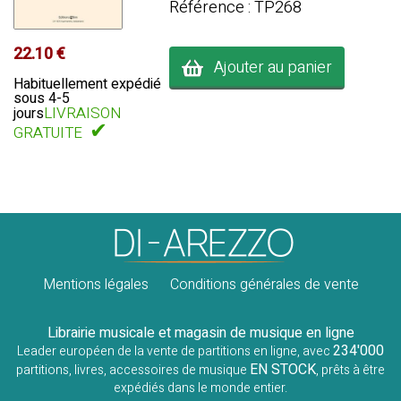
Référence : TP268
22.10 €
Ajouter au panier
Habituellement expédié
sous 4-5
LIVRAISON
jours
✔
GRATUITE
Mentions légales
Conditions générales de vente
Librairie musicale et magasin de musique en ligne
234'000
Leader européen de la vente de partitions en ligne, avec
EN STOCK
partitions, livres, accessoires de musique
, prêts à être
expédiés dans le monde entier.