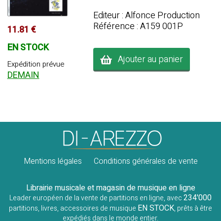
Editeur : Alfonce Production
Référence : A159 001P
11.81 €
EN STOCK
Ajouter au panier
Expédition prévue
DEMAIN
Mentions légales
Conditions générales de vente
Librairie musicale et magasin de musique en ligne
234'000
Leader européen de la vente de partitions en ligne, avec
EN STOCK
partitions, livres, accessoires de musique
, prêts à être
expédiés dans le monde entier.