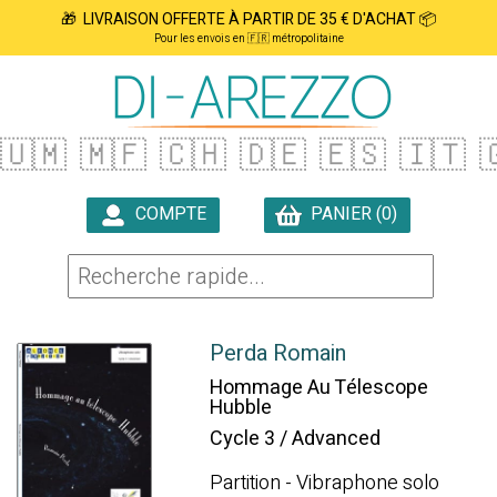
🎁 LIVRAISON OFFERTE À PARTIR DE 35 € D'ACHAT 📦
Pour les envois en 🇫🇷 métropolitaine
🇺🇲
🇲🇫
🇨🇭
🇩🇪
🇪🇸
🇮🇹

COMPTE
PANIER (0)

Perda Romain
Hommage Au Télescope
Hubble
Cycle 3 / Advanced
Partition - Vibraphone solo