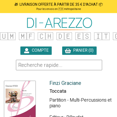
🎁 LIVRAISON OFFERTE À PARTIR DE 35 € D'ACHAT 📦
Pour les envois en 🇫🇷 métropolitaine
🇺🇲
🇲🇫
🇨🇭
🇩🇪
🇪🇸
🇮🇹

COMPTE
PANIER (0)

Finzi Graciane
Toccata
Partition - Multi-Percussions et
piano