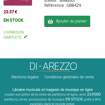
Editeur : Billaudot
Référence : GB8429
23.37 €
EN STOCK
Ajouter au panier
LIVRAISON
✔
GRATUITE
Mentions légales
Conditions générales de vente
Librairie musicale et magasin de musique en ligne
234'000
Leader européen de la vente de partitions en ligne, avec
EN STOCK
partitions, livres, accessoires de musique
, prêts à être
expédiés dans le monde entier.