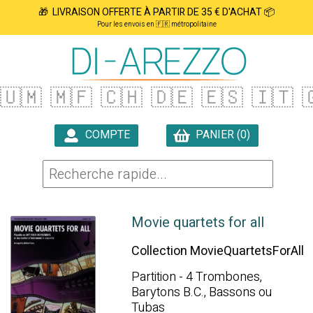
🎁 LIVRAISON OFFERTE À PARTIR DE 35 € D'ACHAT 📦
Pour les envois en 🇫🇷 métropolitaine
🇺🇲
🇲🇫
🇨🇭
🇩🇪
🇪🇸
🇮🇹

COMPTE
PANIER (0)

Movie quartets for all
Collection MovieQuartetsForAll
Partition - 4 Trombones,
Barytons B.C., Bassons ou
Tubas