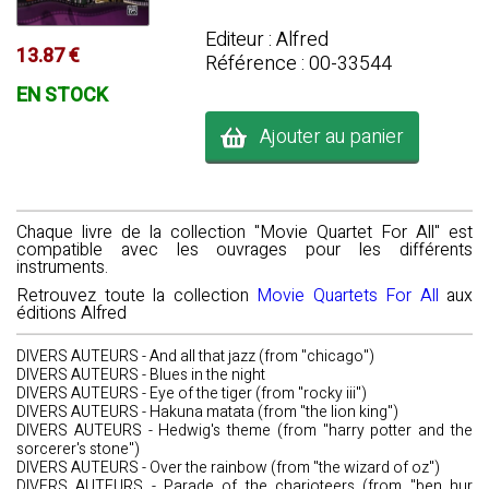
Editeur : Alfred
13.87 €
Référence : 00-33544
EN STOCK
Ajouter au panier
Chaque livre de la collection "Movie Quartet For All" est
compatible avec les ouvrages pour les différents
instruments.
Retrouvez toute la collection
Movie Quartets For All
aux
éditions Alfred
DIVERS AUTEURS - And all that jazz (from "chicago")
DIVERS AUTEURS - Blues in the night
DIVERS AUTEURS - Eye of the tiger (from "rocky iii")
DIVERS AUTEURS - Hakuna matata (from "the lion king")
DIVERS AUTEURS - Hedwig's theme (from "harry potter and the
sorcerer's stone")
DIVERS AUTEURS - Over the rainbow (from "the wizard of oz")
DIVERS AUTEURS - Parade of the charioteers (from "ben hur