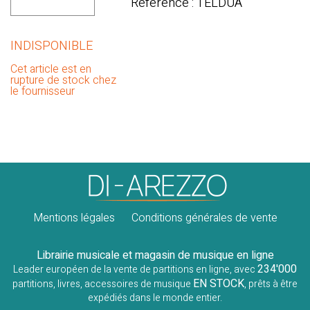
Référence : TELDUA
INDISPONIBLE
Cet article est en
rupture de stock chez
le fournisseur
Mentions légales
Conditions générales de vente
Librairie musicale et magasin de musique en ligne
234'000
Leader européen de la vente de partitions en ligne, avec
EN STOCK
partitions, livres, accessoires de musique
, prêts à être
expédiés dans le monde entier.