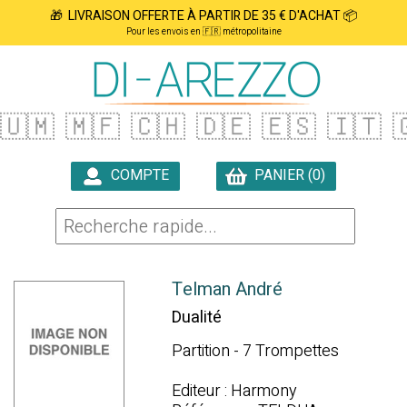
🎁 LIVRAISON OFFERTE À PARTIR DE 35 € D'ACHAT 📦
Pour les envois en 🇫🇷 métropolitaine
🇺🇲
🇲🇫
🇨🇭
🇩🇪
🇪🇸
🇮🇹

COMPTE
PANIER (0)

Telman André
Dualité
Partition - 7 Trompettes
Editeur : Harmony