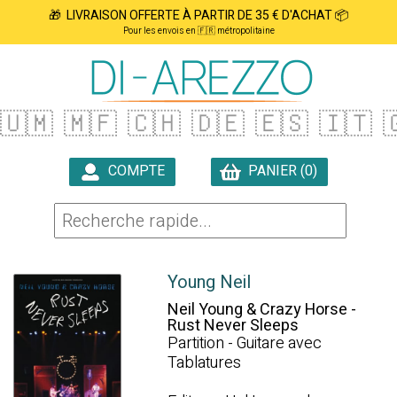
🎁 LIVRAISON OFFERTE À PARTIR DE 35 € D'ACHAT 📦
Pour les envois en 🇫🇷 métropolitaine
🇺🇲
🇲🇫
🇨🇭
🇩🇪
🇪🇸
🇮🇹

COMPTE
PANIER (0)

Young Neil
Neil Young & Crazy Horse -
Rust Never Sleeps
Partition - Guitare avec
Tablatures