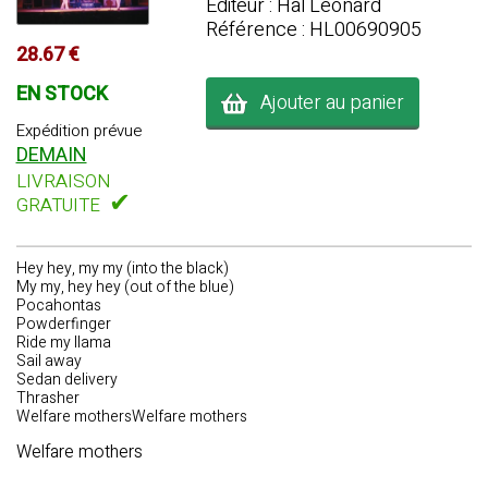
Editeur : Hal Leonard
Référence : HL00690905
28.67 €
EN STOCK
Ajouter au panier
Expédition prévue
DEMAIN
LIVRAISON
✔
GRATUITE
Hey hey, my my (into the black)
My my, hey hey (out of the blue)
Pocahontas
Powderfinger
Ride my llama
Sail away
Sedan delivery
Thrasher
Welfare mothersWelfare mothers
Welfare mothers