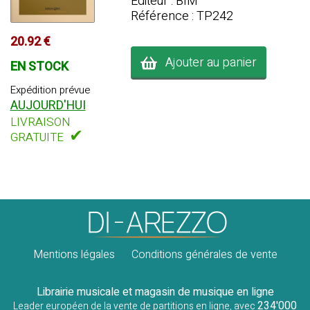
Editeur : BIM
Référence : TP242
20.92 €
Ajouter au panier
EN STOCK
Expédition prévue
AUJOURD'HUI
LIVRAISON
✔
GRATUITE
Mentions légales
Conditions générales de vente
Librairie musicale et magasin de musique en ligne
234'000
Leader européen de la vente de partitions en ligne, avec