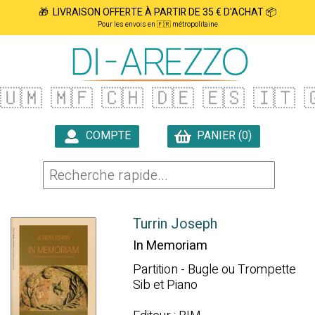
🎁 LIVRAISON OFFERTE À PARTIR DE 35 € D'ACHAT 📦
Pour les envois en 🇫🇷 métropolitaine
🇺🇲
🇲🇫
🇨🇭
🇩🇪
🇪🇸
🇮🇹

COMPTE
PANIER (0)

Turrin Joseph
In Memoriam
Partition - Bugle ou Trompette
Sib et Piano