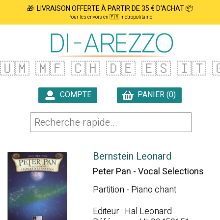
🎁 LIVRAISON OFFERTE À PARTIR DE 35 € D'ACHAT 📦
Pour les envois en 🇫🇷 métropolitaine
🇺🇲
🇲🇫
🇨🇭
🇩🇪
🇪🇸
🇮🇹

COMPTE
PANIER (0)

Bernstein Leonard
Peter Pan - Vocal Selections
Partition - Piano chant
Editeur : Hal Leonard