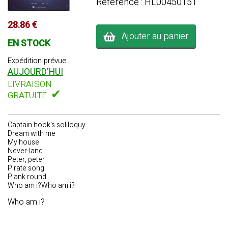
Référence : HL00450151
28.86 €
Ajouter au panier
EN STOCK
Expédition prévue
AUJOURD'HUI
LIVRAISON
✔
GRATUITE
Captain hook's soliloquy
Dream with me
My house
Never-land
Peter, peter
Pirate song
Plank round
Who am i?Who am i?
Who am i?