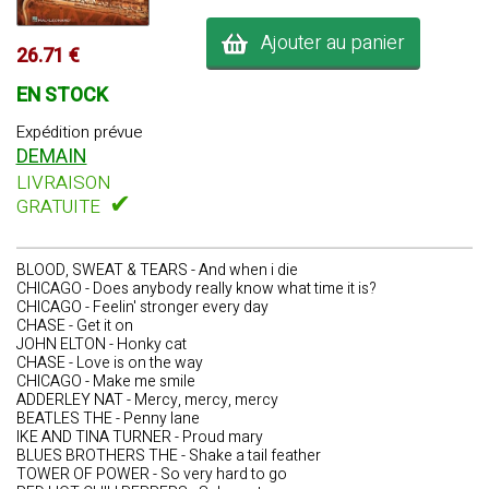
Ajouter au panier
26.71 €
EN STOCK
Expédition prévue
DEMAIN
LIVRAISON
✔
GRATUITE
BLOOD, SWEAT & TEARS - And when i die
CHICAGO - Does anybody really know what time it is?
CHICAGO - Feelin' stronger every day
CHASE - Get it on
JOHN ELTON - Honky cat
CHASE - Love is on the way
CHICAGO - Make me smile
ADDERLEY NAT - Mercy, mercy, mercy
BEATLES THE - Penny lane
IKE AND TINA TURNER - Proud mary
BLUES BROTHERS THE - Shake a tail feather
TOWER OF POWER - So very hard to go