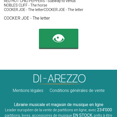
RED HOT CHILI PEPPERS - Subway to venus
NOBLES CLIFF - The horse
COCKER JOE - The letterCOCKER JOE - The letter
COCKER JOE - The letter
👁️
Mentions légales
Conditions générales de vente
Librairie musicale et magasin de musique en ligne
234'000
Leader européen de la vente de partitions en ligne, avec
EN STOCK
partitions, livres, accessoires de musique
, prêts à être