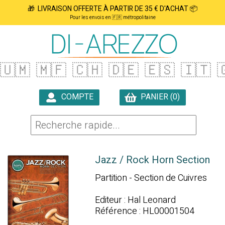
🎁 LIVRAISON OFFERTE À PARTIR DE 35 € D'ACHAT 📦
Pour les envois en 🇫🇷 métropolitaine
🇺🇲
🇲🇫
🇨🇭
🇩🇪
🇪🇸
🇮🇹

COMPTE
PANIER (0)

Jazz / Rock Horn Section
Partition - Section de Cuivres
Editeur : Hal Leonard
Référence : HL00001504