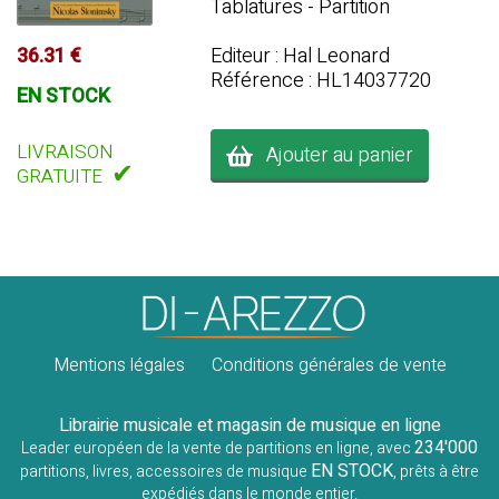
Tablatures - Partition
36.31 €
Editeur : Hal Leonard
Référence : HL14037720
EN STOCK
LIVRAISON
Ajouter au panier
✔
GRATUITE
Mentions légales
Conditions générales de vente
Librairie musicale et magasin de musique en ligne
234'000
Leader européen de la vente de partitions en ligne, avec
EN STOCK
partitions, livres, accessoires de musique
, prêts à être
expédiés dans le monde entier.