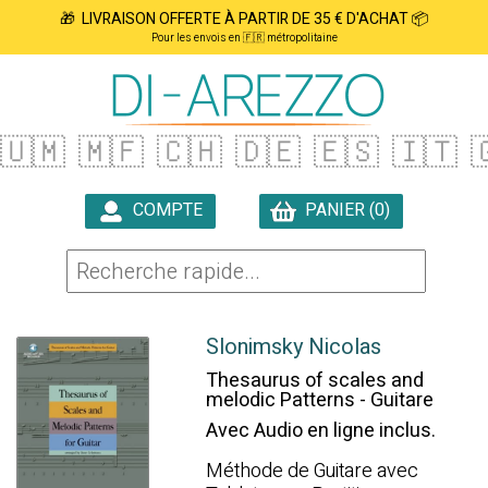
🎁 LIVRAISON OFFERTE À PARTIR DE 35 € D'ACHAT 📦
Pour les envois en 🇫🇷 métropolitaine
🇺🇲
🇲🇫
🇨🇭
🇩🇪
🇪🇸
🇮🇹

COMPTE
PANIER (0)

Slonimsky Nicolas
Thesaurus of scales and
melodic Patterns - Guitare
Avec Audio en ligne inclus.
Méthode de Guitare avec