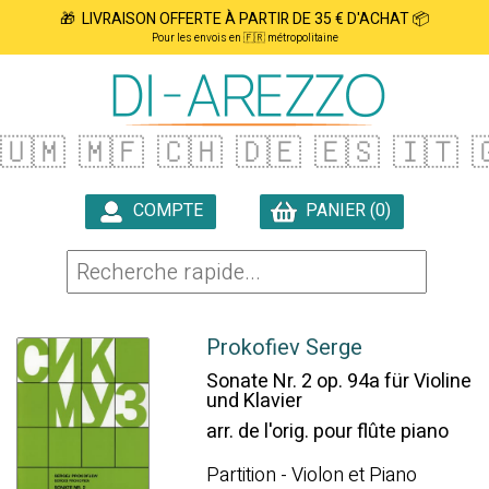
🎁 LIVRAISON OFFERTE À PARTIR DE 35 € D'ACHAT 📦
Pour les envois en 🇫🇷 métropolitaine
🇺🇲
🇲🇫
🇨🇭
🇩🇪
🇪🇸
🇮🇹

COMPTE
PANIER (0)

Prokofiev Serge
Sonate Nr. 2 op. 94a für Violine
und Klavier
arr. de l'orig. pour flûte piano
Partition - Violon et Piano