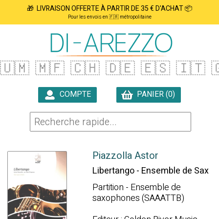
🎁 LIVRAISON OFFERTE À PARTIR DE 35 € D'ACHAT 📦
Pour les envois en 🇫🇷 métropolitaine
🇺🇲
🇲🇫
🇨🇭
🇩🇪
🇪🇸
🇮🇹

COMPTE
PANIER (0)

Piazzolla Astor
Libertango - Ensemble de Sax
Partition - Ensemble de
saxophones (SAAATTB)