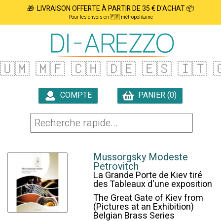
🎁 LIVRAISON OFFERTE À PARTIR DE 35 € D'ACHAT 📦
Pour les envois en 🇫🇷 métropolitaine
🇺🇲
🇲🇫
🇨🇭
🇩🇪
🇪🇸
🇮🇹

COMPTE
PANIER (0)

Mussorgsky Modeste
Petrovitch
La Grande Porte de Kiev tiré
des Tableaux d'une exposition
The Great Gate of Kiev from
(Pictures at an Exhibition)
Belgian Brass Series