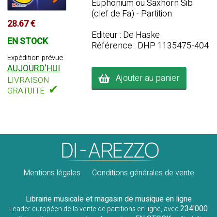
Euphonium ou Saxhorn Sib
(clef de Fa) - Partition
28.67 €
Editeur : De Haske
EN STOCK
Référence : DHP 1135475-404
Expédition prévue
AUJOURD'HUI
Ajouter au panier
LIVRAISON
✔
GRATUITE
Mentions légales
Conditions générales de vente
Librairie musicale et magasin de musique en ligne
234'000
Leader européen de la vente de partitions en ligne, avec