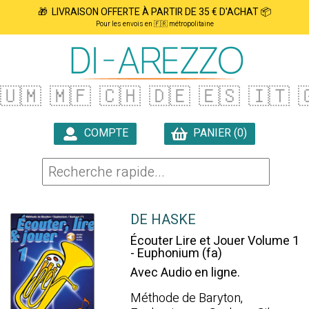
🎁 LIVRAISON OFFERTE À PARTIR DE 35 € D'ACHAT 📦
Pour les envois en 🇫🇷 métropolitaine
🇺🇲
🇲🇫
🇨🇭
🇩🇪
🇪🇸
🇮🇹

COMPTE
PANIER (0)

DE HASKE
Écouter Lire et Jouer Volume 1
- Euphonium (fa)
Avec Audio en ligne.
Méthode de Baryton,