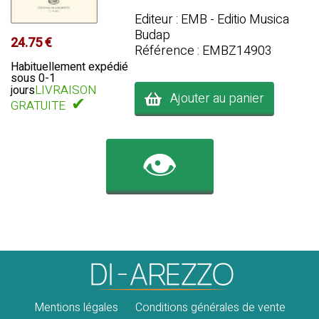
Editeur : EMB - Editio Musica
Budap
24.75 €
Référence : EMBZ14903
Habituellement expédié
sous 0-1
LIVRAISON
jours
Ajouter au panier
✔
GRATUITE
👁️
Mentions légales
Conditions générales de vente