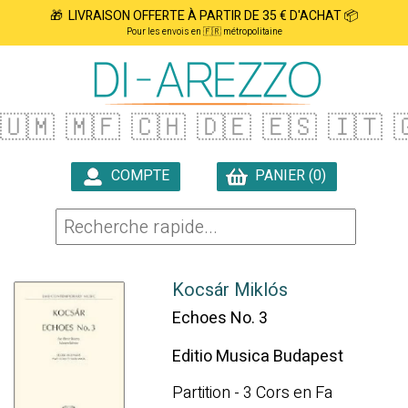
🎁 LIVRAISON OFFERTE À PARTIR DE 35 € D'ACHAT 📦
Pour les envois en 🇫🇷 métropolitaine
🇺🇲
🇲🇫
🇨🇭
🇩🇪
🇪🇸
🇮🇹

COMPTE
PANIER (0)

Kocsár Miklós
Echoes No. 3
Editio Musica Budapest
Partition - 3 Cors en Fa