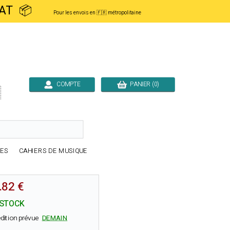
ACHAT 📦
Pour les envois en 🇫🇷 métropolitaine
COMPTE
PANIER (0)

RES
CAHIERS DE MUSIQUE
.82 €
 STOCK
dition prévue
DEMAIN