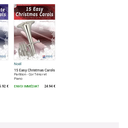
Noël
15 Easy Christmas Carols
Partition - Cor Ténor et
Piano
5.92 €
ENVOI IMMÉDIAT
24.94 €