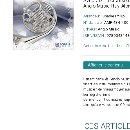
AVEC CD. 15 Chansons
Anglo Music Play-Alon
Arrangeur :
Sparke Philip
N° d'article :
AMP 434-400
Editeur :
Anglo Music
ISBN/ISMN :
9789043148
Cet article est issu de la sé
Afficher le contenu...
Faisant partie de l’Anglo Musi
visent les instrumentistes qui 
musicien de niveau moyen aux 
leur registre limité.
Ce livre fournit du matériel 
ainsi qu’une version sur CD a
CES ARTICL