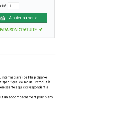
tité
Ajouter au panier
✔
IVRAISON GRATUITE
 intermédiaire) de Philip Sparke
spécifique, ce recueil introduit le
ntéressantes qui correspondent à
inclut un accompagnement pour piano