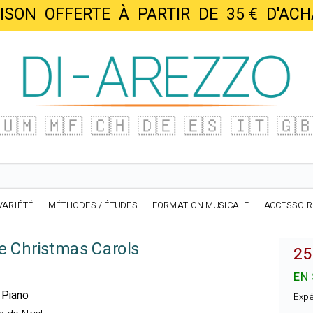
AISON OFFERTE À PARTIR DE 35 € D'
🇺🇲
🇲🇫
🇨🇭
🇩🇪
🇪🇸
🇮🇹
🇬
VARIÉTÉ
MÉTHODES / ÉTUDES
FORMATION MUSICALE
ACCESSOI
e Christmas Carols
25
EN
t Piano
Expé