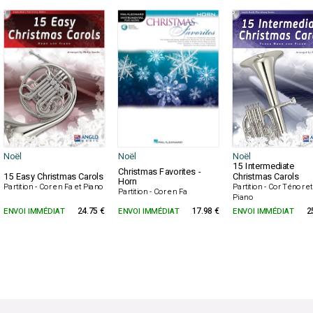
Noël
Noël
Noël
15 Intermediate
Christmas Favorites -
15 Easy Christmas Carols
Christmas Carols
Horn
Partition - Cor en Fa et Piano
Partition - Cor Ténor et
Partition - Cor en Fa
Piano
ENVOI IMMÉDIAT
24.75 €
ENVOI IMMÉDIAT
17.98 €
ENVOI IMMÉDIAT
2