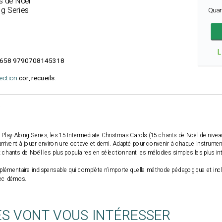
 de Noël
g Series
Quan
L
658 9790708145318
lection
cor, recueils
.
c Play-Along Series, les 15 Intermediate Christmas Carols (15 chants de Noël de niveau
arrivent à jouer environ une octave et demi. Adapté pour convenir à chaque instrument 
chants de Noël les plus populaires en sélectionnant les mélodies simples les plus i
supplémentaire indispensable qui complète n’importe quelle méthode pédagogique et 
vec démos.
ES VONT VOUS INTÉRESSER