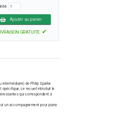
tité
Ajouter au panier
✔
IVRAISON GRATUITE
 intermédiaire) de Philip Sparke
spécifique, ce recueil introduit le
ntéressantes qui correspondent à
inclut un accompagnement pour piano