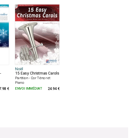
Noël
-
15 Easy Christmas Carols
Partition - Cor Ténor et
Piano
7.98 €
ENVOI IMMÉDIAT
24.94 €