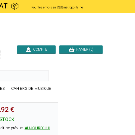
ACHAT 📦
Pour les envois en 🇫🇷 métropolitaine
COMPTE
PANIER (0)

RES
CAHIERS DE MUSIQUE
.92 €
 STOCK
dition prévue
AUJOURD'HUI