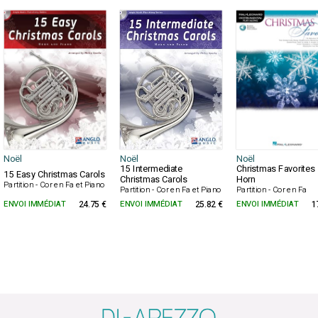
Noël
Noël
Noël
15 Intermediate
Christmas Favorites 
15 Easy Christmas Carols
Christmas Carols
Horn
Partition - Cor en Fa et Piano
Partition - Cor en Fa et Piano
Partition - Cor en Fa
ENVOI IMMÉDIAT
24.75 €
ENVOI IMMÉDIAT
25.82 €
ENVOI IMMÉDIAT
1