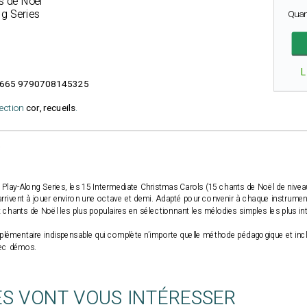
 de Noël
g Series
Quan
L
665 9790708145325
lection
cor, recueils
.
c Play-Along Series, les 15 Intermediate Christmas Carols (15 chants de Noël de niveau
arrivent à jouer environ une octave et demi. Adapté pour convenir à chaque instrument 
chants de Noël les plus populaires en sélectionnant les mélodies simples les plus i
supplémentaire indispensable qui complète n’importe quelle méthode pédagogique et 
vec démos.
ES VONT VOUS INTÉRESSER