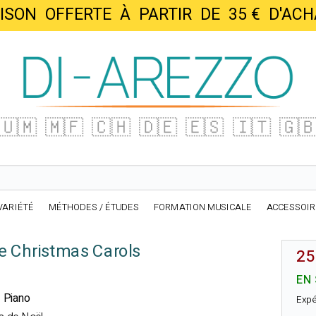
AISON OFFERTE À PARTIR DE 35 € D'
🇺🇲
🇲🇫
🇨🇭
🇩🇪
🇪🇸
🇮🇹
🇬
VARIÉTÉ
MÉTHODES / ÉTUDES
FORMATION MUSICALE
ACCESSOI
e Christmas Carols
25
EN
t Piano
Expé