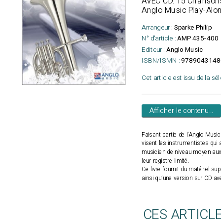
AVEC CD. 15 Chansons
Anglo Music Play-Alon
Arrangeur :
Sparke Philip
N° d'article :
AMP 435-400
Editeur :
Anglo Music
ISBN/ISMN :
9789043148
Cet article est issu de la sé
Afficher le contenu...
Faisant partie de l’Anglo Musi
visent les instrumentistes qui 
musicien de niveau moyen aux 
leur registre limité.
Ce livre fournit du matériel 
ainsi qu’une version sur CD a
CES ARTICL