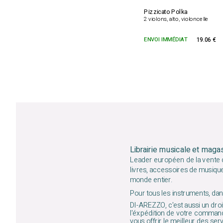
Pizzicato Polka
2 violons, alto, violoncelle
ENVOI IMMÉDIAT
19.06 €
Librairie musicale et maga
Leader européen de la vente d
livres, accessoires de musiqu
monde entier.
Pour tous les instruments, dans
DI-AREZZO, c'est aussi un droit
l'éxpédition de votre command
vous offrir le meilleur des ser