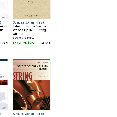
)
Strauss Johann (Fils)
n - 2
Tales From The Vienna
ur +
Woods Op.325 - String
Quartet
Score and Parts
1.79 €
ENVOI IMMÉDIAT
33.32 €
)
Strauss Johann (Fils)