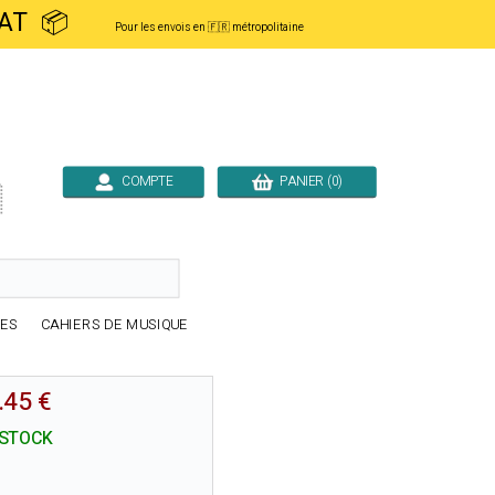
ACHAT 📦
Pour les envois en 🇫🇷 métropolitaine
COMPTE
PANIER (0)

RES
CAHIERS DE MUSIQUE
.45 €
 STOCK