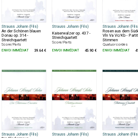
Strauss Johann (Fils)
Strauss Johann (Fils)
Strauss Johann (Fils
An der Schönen blauen
Rosen aus dem Süde
Kaiserwalzer op. 437 -
Donau op. 314 -
Vln Va Vc/Kb - Partit
Streichquartett
Streichquartett
Stimmen
Score/Parts
Score/Parts
Quatuor cordes
ENVOI IMMÉDIAT
39.64 €
ENVOI IMMÉDIAT
45.90 €
ENVOI IMMÉDIAT
4
Strauss Johann (Fils)
Strauss Johann (Fils)
Strauss Johann (Fils