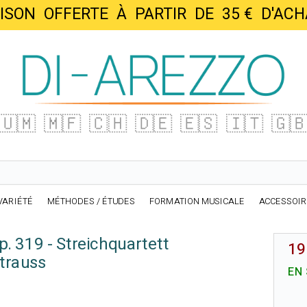
AISON OFFERTE À PARTIR DE 35 € D'
🇺🇲
🇲🇫
🇨🇭
🇩🇪
🇪🇸
🇮🇹
🇬
VARIÉTÉ
MÉTHODES / ÉTUDES
FORMATION MUSICALE
ACCESSOI
p. 319 - Streichquartett
19
Strauss
EN