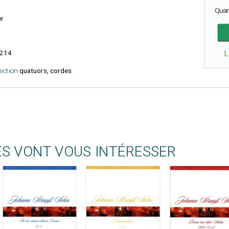
Quan
er
214
L
lection
quatuors, cordes
.
ES VONT VOUS INTÉRESSER