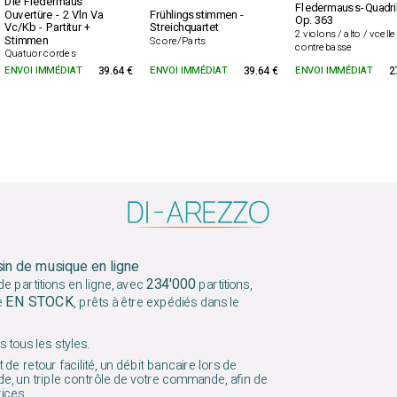
Die Fledermaus
Fledermauss-Quadri
Ouvertüre - 2 Vln Va
Frühlingsstimmen -
Op. 363
Vc/Kb - Partitur +
Streichquartet
2 violons / alto / vcell
Stimmen
Score/Parts
contrebasse
Quatuor cordes
ENVOI IMMÉDIAT
39.64 €
ENVOI IMMÉDIAT
39.64 €
ENVOI IMMÉDIAT
2
sin de musique en ligne
234'000
e partitions en ligne, avec
partitions,
EN STOCK
e
, prêts à être expédiés dans le
 tous les styles.
 de retour facilité, un débit bancaire lors de
e, un triple contrôle de votre commande, afin de
vices.