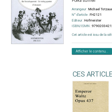
Polka schnell
Arrangeur :
Michael Totzau
N° d'article :
FH2121
Editeur :
Hofmeister
ISBN/ISMN :
9790203421
Cet article est issu de la sé
Afficher le contenu...
CES ARTICL