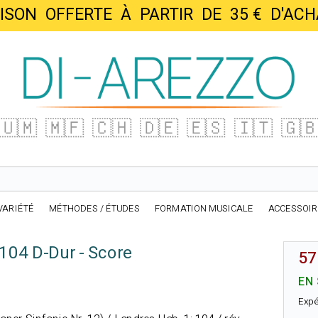
AISON OFFERTE À PARTIR DE 35 € D'
🇺🇲
🇲🇫
🇨🇭
🇩🇪
🇪🇸
🇮🇹
🇬
VARIÉTÉ
MÉTHODES / ÉTUDES
FORMATION MUSICALE
ACCESSOI
104 D-Dur - Score
57
EN
Expé