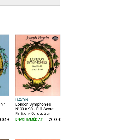
HAYDN
 N°
London Symphonies
N°93 à 98 - Full Score
Partition - Conducteur
3.84 €
ENVOI IMMÉDIAT
78.83 €