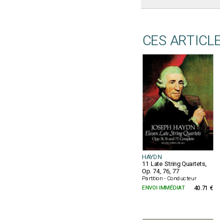
CES ARTICL
HAYDN
11 Late String Quartets,
Op. 74, 76, 77
Partition - Conducteur
ENVOI IMMÉDIAT
40.71 €