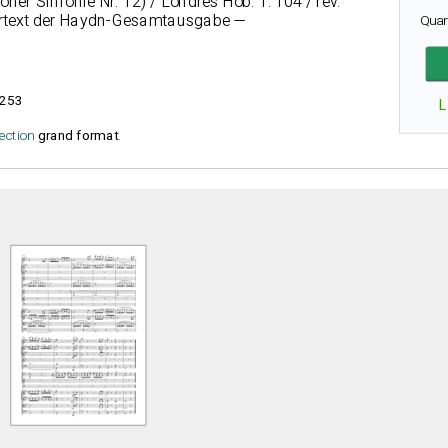
er Sinfonie Nr. 12) / Londres Hob. 1: 104 / rév.
Urtext der Haydn-Gesamtausgabe —
Quan
253
L
lection
grand format
.