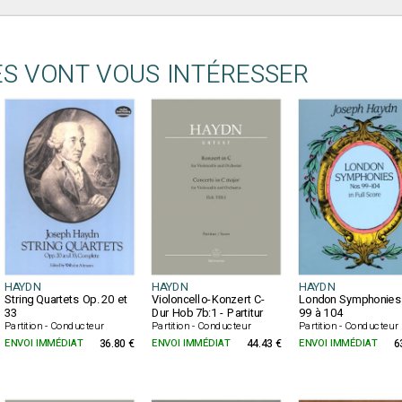
ES VONT VOUS INTÉRESSER
HAYDN
HAYDN
HAYDN
String Quartets Op. 20 et
Violoncello-Konzert C-
London Symphonies
33
Dur Hob 7b:1 - Partitur
99 à 104
Partition - Conducteur
Partition - Conducteur
Partition - Conducteur
ENVOI IMMÉDIAT
36.80 €
ENVOI IMMÉDIAT
44.43 €
ENVOI IMMÉDIAT
6