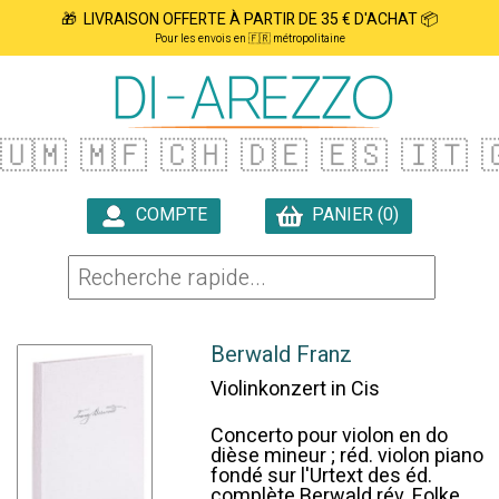
🎁 LIVRAISON OFFERTE À PARTIR DE 35 € D'ACHAT 📦
Pour les envois en 🇫🇷 métropolitaine
🇺🇲
🇲🇫
🇨🇭
🇩🇪
🇪🇸
🇮🇹

COMPTE
PANIER (0)

Berwald Franz
Violinkonzert in Cis
Concerto pour violon en do
dièse mineur ; réd. violon piano
fondé sur l'Urtext des éd.
complète Berwald rév. Folke