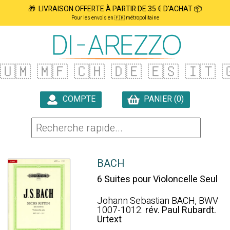
🎁 LIVRAISON OFFERTE À PARTIR DE 35 € D'ACHAT 📦
Pour les envois en 🇫🇷 métropolitaine
🇺🇲
🇲🇫
🇨🇭
🇩🇪
🇪🇸
🇮🇹

COMPTE
PANIER (0)

BACH
6 Suites pour Violoncelle Seul
Johann Sebastian BACH, BWV
1007-1012.
rév. Paul Rubardt.
Urtext