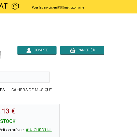
ACHAT 📦
Pour les envois en 🇫🇷 métropolitaine
COMPTE
PANIER (0)

RES
CAHIERS DE MUSIQUE
.13 €
 STOCK
édition prévue
AUJOURD'HUI