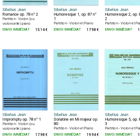
Sibelius Jean
Sibelius Jean
Sibelius Jean
Romance op. 78 n° 2
Humoresque 1, op. 87 n°
Humoresque 2, op. 
1
2
Partition - Violon (ou
Partition - Violon et Piano
Partition - Violon et P
violoncelle) piano
ENVOI IMMÉDIAT
15.14 €
ENVOI IMMÉDIAT
17.98 €
ENVOI IMMÉDIAT
1
Sibelius Jean
Sibelius Jean
Sibelius Jean
Impromptu op. 78 n° 1
Sonatine en Mi majeur op.
Humoresque 5, op. 
80
3
Partition - Violon (ou
Partition - Violon et Piano
Partition - Violon et P
violoncelle) piano
ENVOI IMMÉDIAT
17.98 €
ENVOI IMMÉDIAT
19.94 €
ENVOI IMMÉDIAT
1