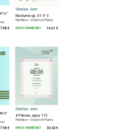
Sibelius Jean
87 n°
Nocturne op. 51 n° 3
Partition - Violon et Piano
iano
7.98 €
ENVOI IMMÉDIAT
16.61 €
Sibelius Jean
89 n°
4 Pièces, opus 115
Partition - Violon et Piano
iano
7.98 €
ENVOI IMMÉDIAT
30.43 €