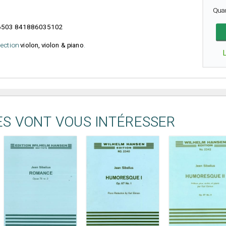
Qua
503 841886035102
élection
violon, violon & piano
.
ES VONT VOUS INTÉRESSER