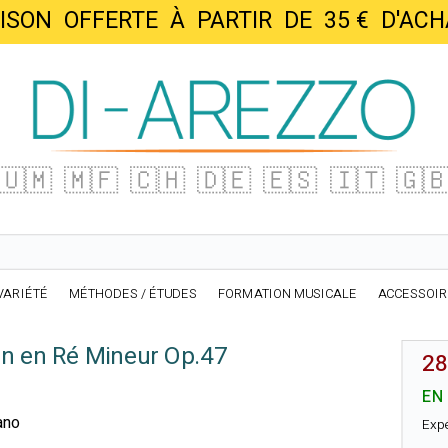
AISON OFFERTE À PARTIR DE 35 € D'
🇺🇲
🇲🇫
🇨🇭
🇩🇪
🇪🇸
🇮🇹
🇬
VARIÉTÉ
MÉTHODES / ÉTUDES
FORMATION MUSICALE
ACCESSOI
on en Ré Mineur Op.47
28
EN
iano
Exp