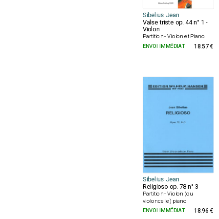
Sibelius Jean
Valse triste op. 44 n° 1 -
Violon
Partition - Violon et Piano
ENVOI IMMÉDIAT
18.57 €
Sibelius Jean
Religioso op. 78 n° 3
Partition - Violon (ou
violoncelle) piano
ENVOI IMMÉDIAT
18.96 €