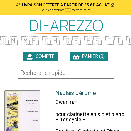
🎁 LIVRAISON OFFERTE À PARTIR DE 35 € D'ACHAT 📦
Pour les envois en 🇫🇷 métropolitaine
🇺🇲
🇲🇫
🇨🇭
🇩🇪
🇪🇸
🇮🇹

COMPTE
PANIER (0)

Naulais Jérome
Gwen ran
pour clarinette en sib et piano
– 1er cycle –