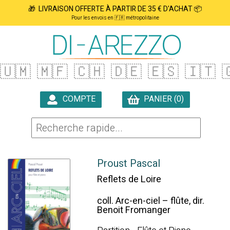
🎁 LIVRAISON OFFERTE À PARTIR DE 35 € D'ACHAT 📦
Pour les envois en 🇫🇷 métropolitaine
🇺🇲
🇲🇫
🇨🇭
🇩🇪
🇪🇸
🇮🇹

COMPTE
PANIER (0)

Proust Pascal
Reflets de Loire
coll. Arc-en-ciel – flûte, dir.
Benoit Fromanger