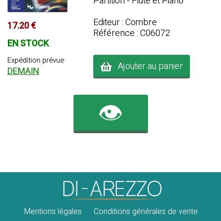
Partition - Flûte et Piano
Editeur : Combre
17.20 €
Référence : C06072
EN STOCK
Expédition prévue
Ajouter au panier
DEMAIN
👁️
Mentions légales
Conditions générales de vente