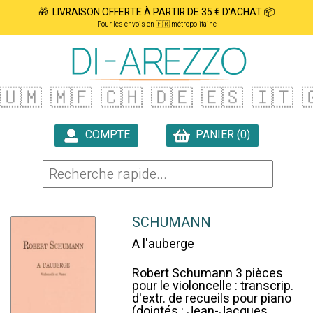
🎁 LIVRAISON OFFERTE À PARTIR DE 35 € D'ACHAT 📦
Pour les envois en 🇫🇷 métropolitaine
🇺🇲
🇲🇫
🇨🇭
🇩🇪
🇪🇸
🇮🇹

COMPTE
PANIER (0)

SCHUMANN
A l'auberge
Robert Schumann 3 pièces
pour le violoncelle : transcrip.
d'extr. de recueils pour piano
(doigtés : Jean-Jacques