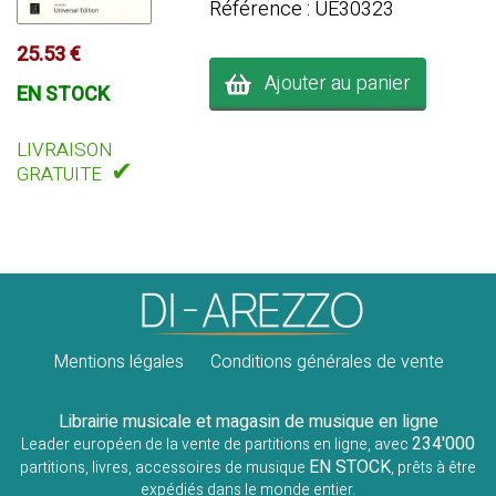
Référence : UE30323
25.53 €
Ajouter au panier
EN STOCK
LIVRAISON
✔
GRATUITE
Mentions légales
Conditions générales de vente
Librairie musicale et magasin de musique en ligne
234'000
Leader européen de la vente de partitions en ligne, avec
EN STOCK
partitions, livres, accessoires de musique
, prêts à être
expédiés dans le monde entier.