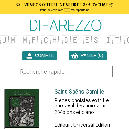
🎁 LIVRAISON OFFERTE À PARTIR DE 35 € D'ACHAT 📦
Pour les envois en 🇫🇷 métropolitaine
🇺🇲
🇲🇫
🇨🇭
🇩🇪
🇪🇸
🇮🇹

COMPTE
PANIER (0)

Saint-Saëns Camille
Pièces choisies extr. Le
carnaval des animaux
2 Violons et piano
Editeur : Universal Edition