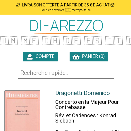
🎁 LIVRAISON OFFERTE À PARTIR DE 35 € D'ACHAT 📦
Pour les envois en 🇫🇷 métropolitaine
🇺🇲
🇲🇫
🇨🇭
🇩🇪
🇪🇸
🇮🇹

COMPTE
PANIER (0)

Dragonetti Domenico
Concerto en la Majeur Pour
Contrebasse
Rév. et Cadences : Konrad
Siebach